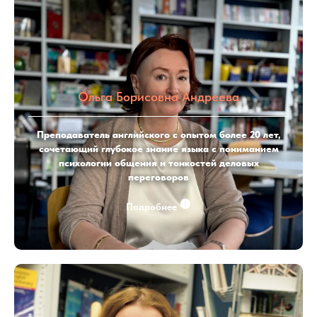
Ольга Борисовна Андреева
Преподаватель английского с опытом более 20 лет,
сочетающий глубокое знание языка с пониманием
психологии общения и тонкостей деловых
переговоров
Подробнее