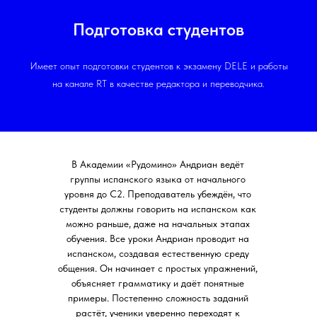
Подготовка студентов
Имеет опыт подготовки студентов к экзамену DELE и работы
на канале RT в качестве редактора и переводчика.
В Академии «Рудомино» Андриан ведёт
группы испанского языка от начального
уровня до С2. Преподаватель убеждён, что
студенты должны говорить на испанском как
можно раньше, даже на начальных этапах
обучения. Все уроки Андриан проводит на
испанском, создавая естественную среду
общения. Он начинает с простых упражнений,
объясняет грамматику и даёт понятные
примеры. Постепенно сложность заданий
растёт, ученики уверенно переходят к