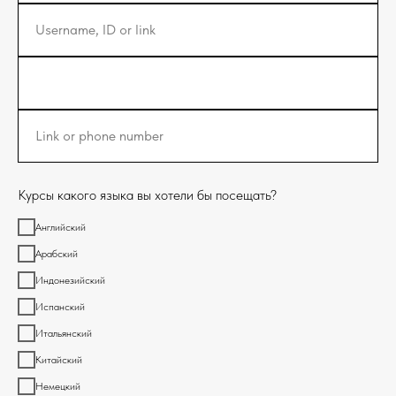
Username, ID or link
Link or phone number
Курсы какого языка вы хотели бы посещать?
Английский
Арабский
Индонезийский
Испанский
Итальянский
Китайский
Немецкий